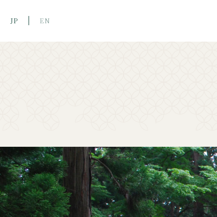
JP
EN