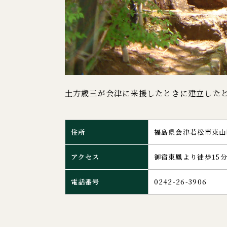
土方歳三が会津に来援したときに建立した
住所
福島県会津若松市東山
アクセス
御宿東鳳より徒歩15
電話番号
0242-26-3906