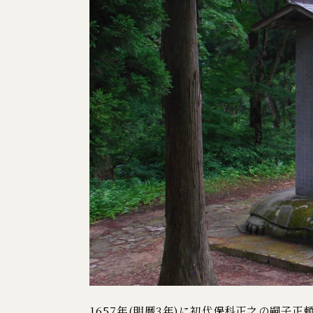
1657年(明暦3年)に初代保科正之の嗣