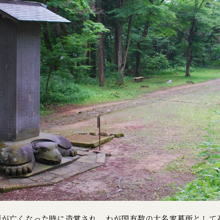
子正頼が亡くなった時に造営され、わが国有数の大名家墓所とし