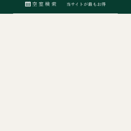
空室検索
当サイトが最もお得
最安値カレンダー
宿泊日
室数
日付指定なし
ORIX HOTELS & RESORTSが
大人
子ども
展開する施設ブランド
0
名
佳ら久
熱海・伊豆山 佳ら久
箱根・強羅 佳ら久
はなをり